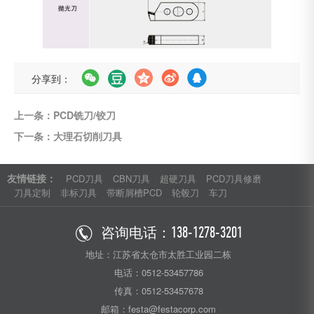
分享到：
上一条：PCD铣刀/铰刀
下一条：大理石切削刀具
友情链接：
PCD刀具
CBN刀具
超硬刀具
PCD刀具修磨
刀具定制
非标刀具
带断屑槽PCD
轮毂刀
车刀
咨询电话：
138-1278-3201
地址：江苏省太仓市太胜工业园二栋
电话：0512-53457786
传真：0512-53457678
邮箱：festa@festacorp.com