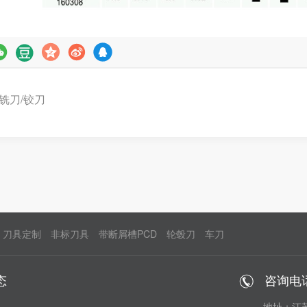
铣刀/铰刀
刀具定制
非标刀具
带断屑槽PCD
轮毂刀
车刀
态
咨询电
地址：江